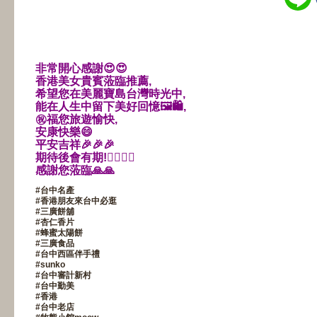
非常開心感謝
😍
😍
香港美女貴賓蒞臨推薦,
希望您在美麗寶島台灣時光中,
能在人生中留下美好回憶
🖼
🛍
,
㊗️
福您旅遊愉快,
安康快樂
😄
平安吉祥
🎉
🎉
🎉
期待後會有期!
🙋‍♀️
🙋‍♀️
感謝您蒞臨
🙏
🙏
#
台中名產
#
香港朋友來台中必逛
#
三廣餅舖
#
杏仁香片
#
蜂蜜太陽餅
#
三廣食品
#
台中西區伴手禮
#
sunko
#
台中審計新村
#
台中勤美
#
香港
#
台中老店