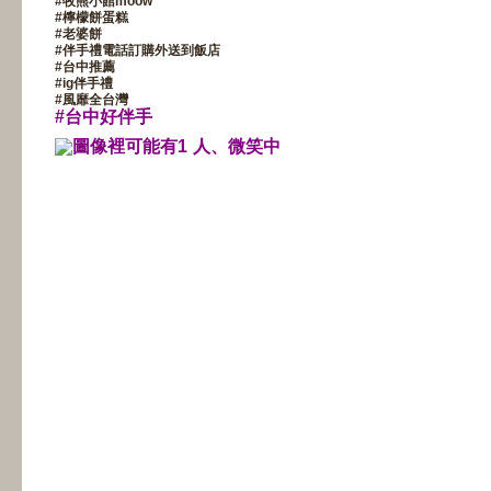
#
牧熊小館moow
#
檸檬餅蛋糕
#
老婆餅
#
伴手禮電話訂購外送到飯店
#
台中推薦
#
ig伴手禮
#
風靡全台灣
#
台中好伴手